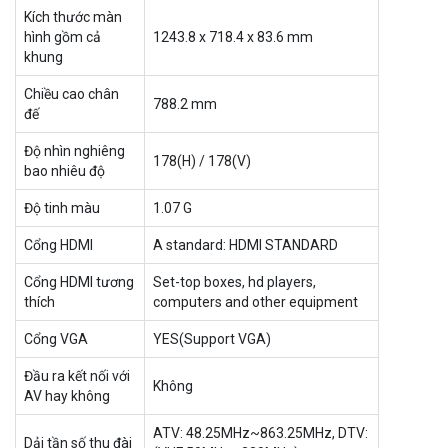
Kích thước màn
hình gồm cả
1243.8 x 718.4 x 83.6 mm
khung
Chiều cao chân
788.2 mm
đế
Độ nhìn nghiêng
178(H) / 178(V)
bao nhiêu độ
Độ tinh màu
1.07 G
Cổng HDMI
A standard: HDMI STANDARD
Cổng HDMI tương
Set-top boxes, hd players,
thích
computers and other equipment
Cổng VGA
YES(Support VGA)
Đầu ra kết nối với
Không
AV hay không
ATV: 48.25MHz~863.25MHz, DTV:
Dải tần số thu đài