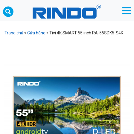
Trang chủ
»
Cửa hàng
»
Tivi 4K SMART 55 inch RA-55SDK5-S4K