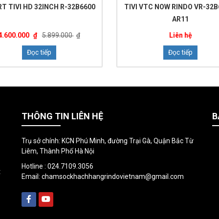
T TIVI HD 32INCH R-32B6600
TIVI VTC NOW RINDO VR-32B
AR11
4.600.000
₫
5.899.000
₫
Liên hệ
Đọc tiếp
Đọc tiếp
THÔNG TIN LIÊN HỆ
B
Trụ sở chính: KCN Phú Minh, đường Trại Gà, Quận Bắc Từ
Liêm, Thành Phố Hà Nội
Hotline :
024.7109.3056
t
Email:
chamsockhachhangrindovietnam@gmail.com