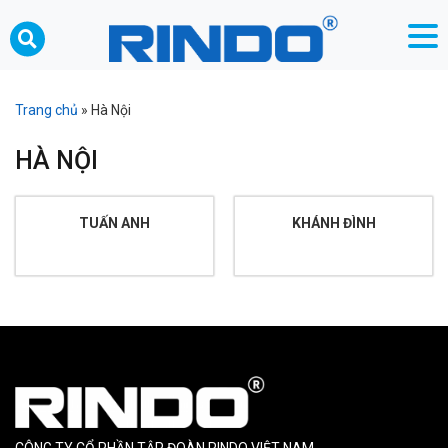
Trang chủ
»
Hà Nội
HÀ NỘI
TUẤN ANH
KHÁNH ĐÌNH
CÔNG TY CỔ PHẦN TẬP ĐOÀN RINDO VIỆT NAM